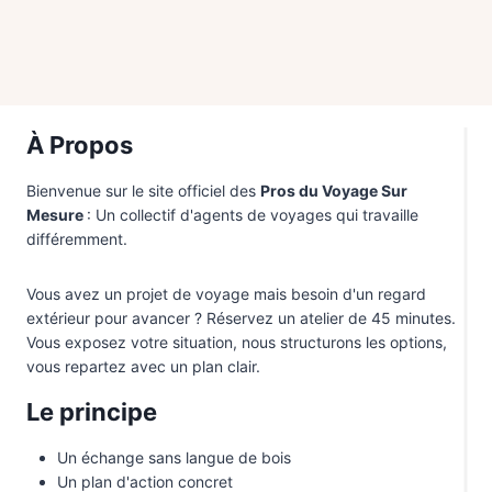
Canada
4
Chili
4
Chine
1
Colombie
2
À Propos
Costa Rica
2
Bienvenue sur le site officiel des
Pros du Voyage Sur
Croatie
1
Mesure
: Un collectif d'agents de voyages qui travaille
différemment.
Ecosse
2
Egypte
4
Vous avez un projet de voyage mais besoin d'un regard
extérieur pour avancer ? Réservez un atelier de 45 minutes.
Equateur
1
Vous exposez votre situation, nous structurons les options,
Etats-Unis
5
vous repartez avec un plan clair.
Finlande
2
Le principe
Féroé
1
Un échange sans langue de bois
Guadeloupe
1
Un plan d'action concret