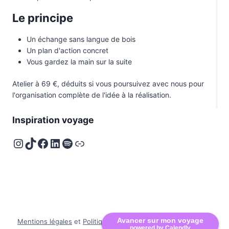
Guatemala
1
Le principe
Hawaï
1
Un échange sans langue de bois
Inde
1
Un plan d'action concret
Vous gardez la main sur la suite
Indonésie
3
Atelier à 69 €, déduits si vous poursuivez avec nous pour
Irlande
1
l'organisation complète de l'idée à la réalisation.
Islande
4
Inspiration voyage
Israël
1
Instagram
TikTok
Facebook
LinkedIn
Spotify
Deezer
Italie
3
Japon
2
Jordanie
3
Kenya
3
La Réunion
1
Avancer sur mon voyage
Mentions légales
et
Politique de confidentialité
I © 2026 Les
powered by Calendly