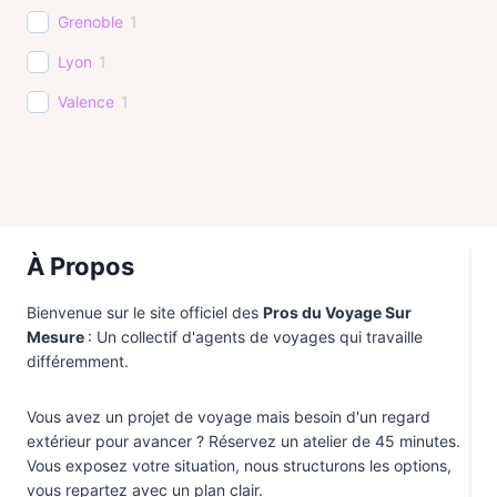
Canada
4
Grenoble
1
Chili
4
Lyon
1
Chine
1
Valence
1
Colombie
2
Costa Rica
2
Croatie
1
Ecosse
2
À Propos
Egypte
4
Bienvenue sur le site officiel des
Pros du Voyage Sur
Equateur
1
Mesure
: Un collectif d'agents de voyages qui travaille
différemment.
Etats-Unis
5
Finlande
2
Vous avez un projet de voyage mais besoin d'un regard
extérieur pour avancer ? Réservez un atelier de 45 minutes.
Féroé
1
Vous exposez votre situation, nous structurons les options,
Guadeloupe
1
vous repartez avec un plan clair.