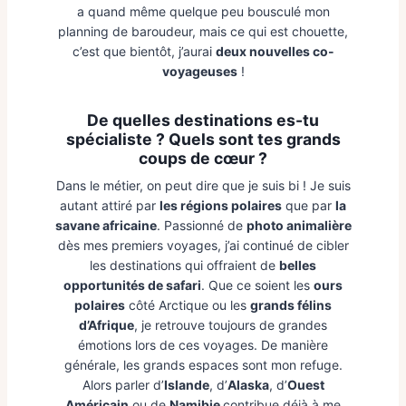
a quand même quelque peu bousculé mon
planning de baroudeur, mais ce qui est chouette,
c’est que bientôt, j’aurai
deux nouvelles co-
voyageuses
!
De quelles destinations es-tu
spécialiste ? Quels sont tes grands
coups de cœur ?
Dans le métier, on peut dire que je suis bi ! Je suis
autant attiré par
les régions polaires
que par
la
savane africaine
. Passionné de
photo animalière
dès mes premiers voyages, j’ai continué de cibler
les destinations qui offraient de
belles
opportunités de safari
. Que ce soient les
ours
polaires
côté Arctique ou les
grands félins
d’Afrique
, je retrouve toujours de grandes
émotions lors de ces voyages. De manière
générale, les grands espaces sont mon refuge.
Alors parler d’
Islande
, d’
Alaska
, d’
Ouest
Américain
ou de
Namibie
contribue déjà à me