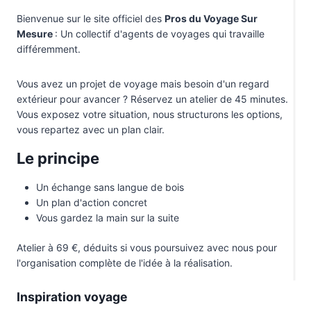
T
Bienvenue sur le site officiel des
Pros du Voyage Sur
R
Mesure
: Un collectif d'agents de voyages qui travaille
E
D
différemment.
É
R
A
Vous avez un projet de voyage mais besoin d'un regard
N
extérieur pour avancer ? Réservez un atelier de 45 minutes.
G
Vous exposez votre situation, nous structurons les options,
É
vous repartez avec un plan clair.
P
A
R
Le principe
L
A
Un échange sans langue de bois
F
O
Un plan d'action concret
U
Vous gardez la main sur la suite
L
E
Atelier à 69 €, déduits si vous poursuivez avec nous pour
?
l'organisation complète de l'idée à la réalisation.
Inspiration voyage