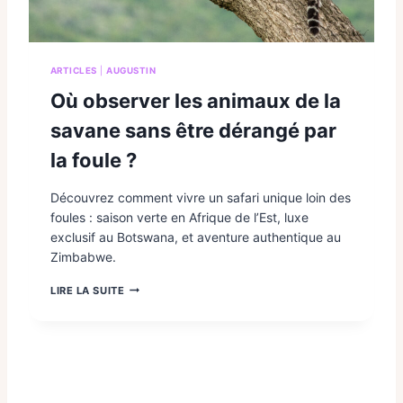
ARTICLES
|
AUGUSTIN
Où observer les animaux de la
savane sans être dérangé par
la foule ?
Découvrez comment vivre un safari unique loin des
foules : saison verte en Afrique de l’Est, luxe
exclusif au Botswana, et aventure authentique au
Zimbabwe.
O
LIRE LA SUITE
Ù
O
B
S
E
R
V