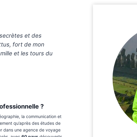
secrètes et des
ttus, fort de mon
ille et les tours du
ofessionnelle ?
 géographie, la communication et
ellement qu’après des études de
ler dans une agence de voyage
après, avec
60 pays
découverts,