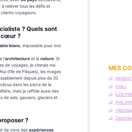
t à relever tous les défis et
 clients-voyageurs.
cialiste ? Quels sont
 cœur ?
able blanc
, impossible pour moi
 l’
architecture
et la
nature
. Si
es de voyages, je citerais ma
MES CO
ui (l’île de Pâques), les rivages
assablement depuis plus de 20
ARGENT
 vécus dans les parcs de la
CHILI
fière, mais je raffole aussi des
ÎLES FÉ
ts de sels, geysers, glaciers et
PHILIPP
TANZAN
ZANZIB
proposer ?
et de vivre des
expériences