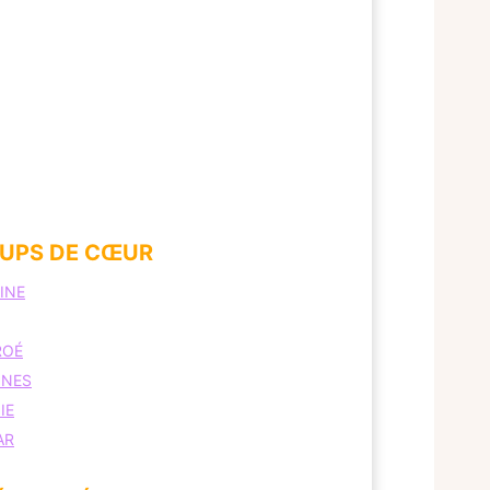
UPS DE CŒUR
INE
ROÉ
INES
IE
AR