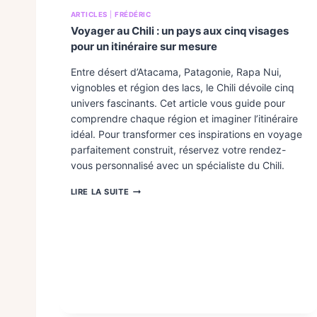
ARTICLES
|
FRÉDÉRIC
Voyager au Chili : un pays aux cinq visages
pour un itinéraire sur mesure
Entre désert d’Atacama, Patagonie, Rapa Nui,
vignobles et région des lacs, le Chili dévoile cinq
univers fascinants. Cet article vous guide pour
comprendre chaque région et imaginer l’itinéraire
idéal. Pour transformer ces inspirations en voyage
parfaitement construit, réservez votre rendez-
vous personnalisé avec un spécialiste du Chili.
V
LIRE LA SUITE
O
Y
A
G
E
R
A
U
C
H