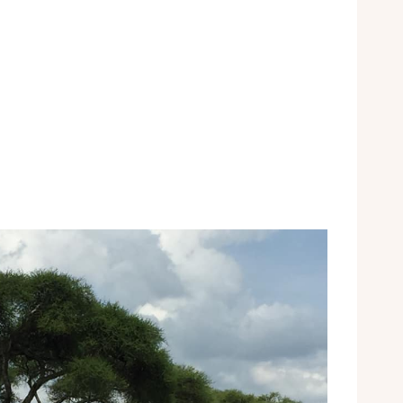
L
S
D
E
L
’
E
X
P
E
R
T