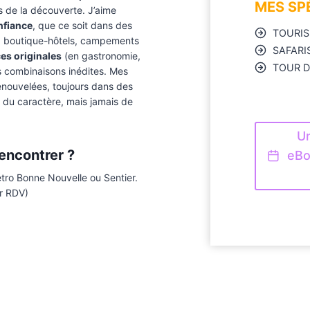
MES SP
s de la découverte. J’aime
nfiance
, que ce soit dans des
TOURI
, boutique-hôtels, campements
SAFARI
es originales
(en gastronomie,
TOUR 
s combinaisons inédites. Mes
 renouvelées, toujours dans des
, du caractère, mais jamais de
Un
rencontrer ?
eBo
étro Bonne Nouvelle ou Sentier.
r RDV)