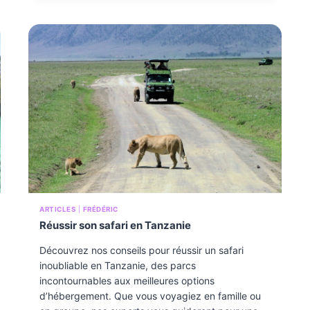
R
E
À
B
U
E
N
O
S
A
I
R
E
S
?
M
E
S
ARTICLES
|
FRÉDÉRIC
C
Réussir son safari en Tanzanie
O
N
S
Découvrez nos conseils pour réussir un safari
E
inoubliable en Tanzanie, des parcs
I
incontournables aux meilleures options
L
S
d’hébergement. Que vous voyagiez en famille ou
P