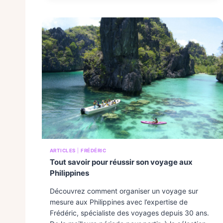
I
L
I
:
U
N
P
A
Y
S
A
U
X
C
I
N
Q
V
ARTICLES
|
FRÉDÉRIC
I
Tout savoir pour réussir son voyage aux
S
Philippines
A
G
E
Découvrez comment organiser un voyage sur
S
mesure aux Philippines avec l’expertise de
P
Frédéric, spécialiste des voyages depuis 30 ans.
O
U