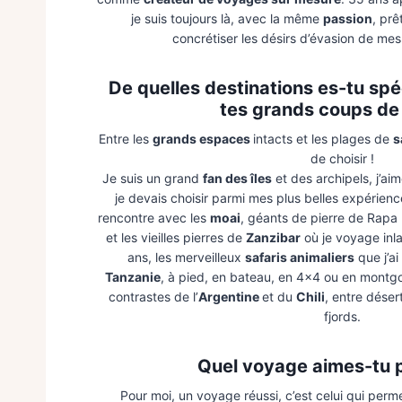
je suis toujours là, avec la même
passion
, prê
concrétiser les désirs d’évasion de mes
De quelles destinations es-tu spé
tes grands coups de
Entre les
grands espaces
intacts et les plages de
s
de choisir !
Je suis un grand
fan des îles
et des archipels, j’aime
je devais choisir parmi mes plus belles expérienc
rencontre avec les
moai
, géants de pierre de Rapa N
et les vieilles pierres de
Zanzibar
où je voyage inl
ans, les merveilleux
safaris animaliers
que j’ai
Tanzanie
, à pied, en bateau, en 4×4 ou en montgol
contrastes de l’
Argentine
et du
Chili
, entre déser
fjords.
Quel voyage aimes-tu 
Pour moi, un voyage réussi, c’est celui qui perm