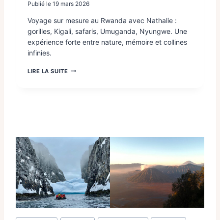
Publié le
19 mars 2026
Voyage sur mesure au Rwanda avec Nathalie :
gorilles, Kigali, safaris, Umuganda, Nyungwe. Une
expérience forte entre nature, mémoire et collines
infinies.
R
LIRE LA SUITE
W
A
N
D
A
S
U
R
M
E
S
U
R
E
:
U
N
Étiquettes
V