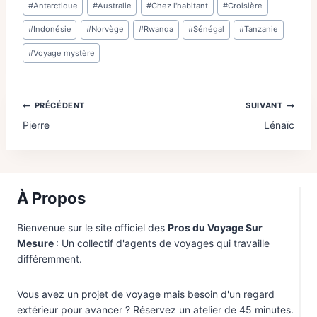
#
Antarctique
#
Australie
#
Chez l'habitant
#
Croisière
O
de
Y
la
#
Indonésie
#
Norvège
#
Rwanda
#
Sénégal
#
Tanzanie
A
publication :
G
#
Voyage mystère
E
E
N
T
Navigation
PRÉCÉDENT
SUIVANT
R
E
Pierre
Lénaïc
G
de
O
R
l’article
I
L
L
À Propos
E
S
Bienvenue sur le site officiel des
Pros du Voyage Sur
,
C
Mesure
: Un collectif d'agents de voyages qui travaille
O
différemment.
L
L
I
Vous avez un projet de voyage mais besoin d'un regard
N
extérieur pour avancer ? Réservez un atelier de 45 minutes.
E