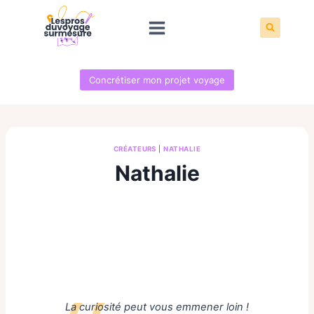
Aller
au
contenu
Concrétiser mon projet voyage
CRÉATEURS
|
NATHALIE
Nathalie
La curiosité peut vous emmener loin !