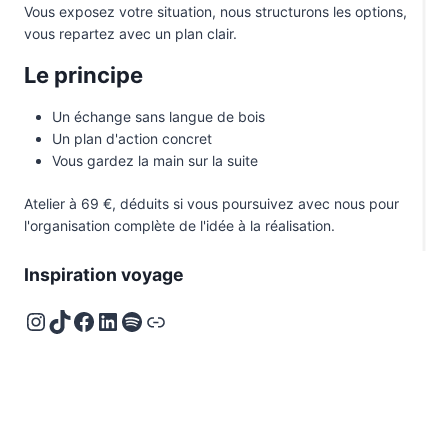
S
Vous exposez votre situation, nous structurons les options,
E
vous repartez avec un plan clair.
T
R
Le principe
E
N
A
Un échange sans langue de bois
I
Un plan d'action concret
S
Vous gardez la main sur la suite
S
A
N
Atelier à 69 €, déduits si vous poursuivez avec nous pour
C
l'organisation complète de l'idée à la réalisation.
E
D
’
Inspiration voyage
U
N
Instagram
TikTok
Facebook
LinkedIn
Spotify
Deezer
P
A
Y
S
I
N
S
P