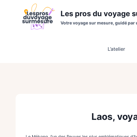
Aller
au
Les pros du voyage 
contenu
Votre voyage sur mesure, guidé par 
L’atelier
Laos, voy
Le Mékong, l’un des fleuves les plus emblématiques d’Asie