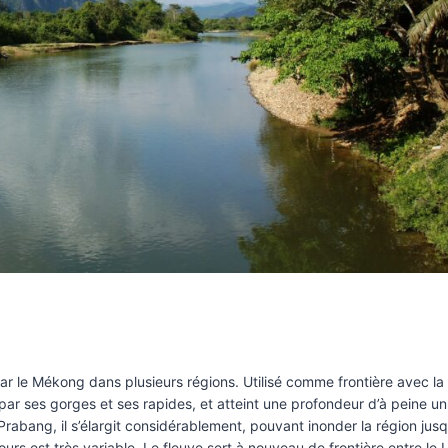
ar le Mékong dans plusieurs régions. Utilisé comme frontière avec la
 par ses gorges et ses rapides, et atteint une profondeur d’à peine un
abang, il s’élargit considérablement, pouvant inonder la région jusq
rs est très variable. Le fleuve sert à nouveau de frontière entre le 