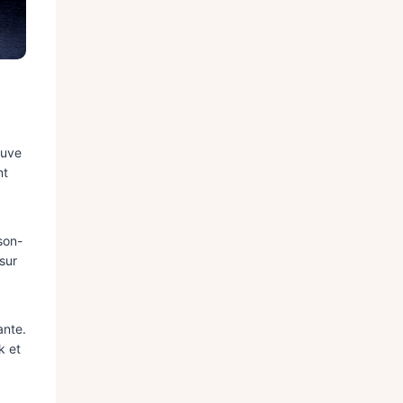
ouve
nt
son-
sur
ante.
k et