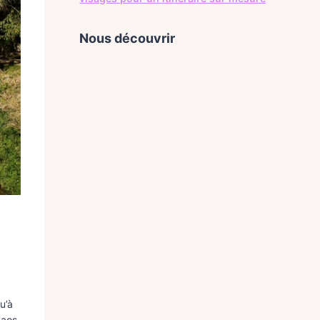
Nous découvrir
u’à
Laos