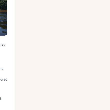
 et
nt
Ou et
g