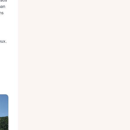
han
ns
eux.