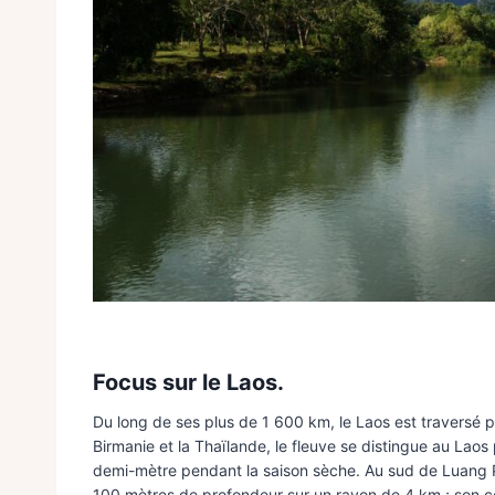
Focus sur le Laos.
Du long de ses plus de 1 600 km, le Laos est traversé p
Birmanie et la Thaïlande, le fleuve se distingue au Laos
demi-mètre pendant la saison sèche. Au sud de Luang Pr
100 mètres de profondeur sur un rayon de 4 km ; son cou