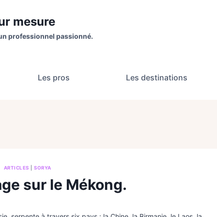
sur mesure
un professionnel passionné.
Les pros
Les destinations
ARTICLES
|
SORYA
age sur le Mékong.
, serpente à travers six pays : la Chine, la Birmanie, le Laos, la