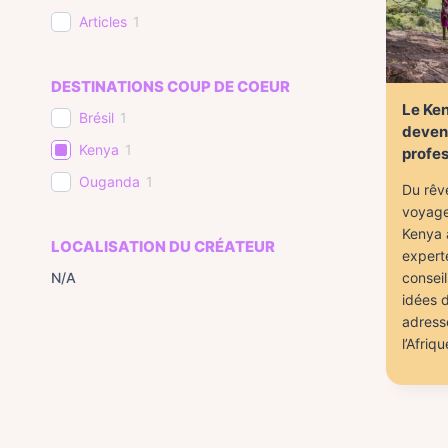
Articles
1
DESTINATIONS COUP DE COEUR
Le Ken
Brésil
1
deven
Kenya
1
profes
Ouganda
1
Du rêve
voyage
Kenya à
LOCALISATION DU CRÉATEUR
expert
N/A
conseil
idées d
adress
l’Afriq