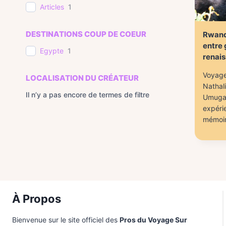
Articles
1
DESTINATIONS COUP DE COEUR
Rwand
entre g
Egypte
1
renais
Voyage
LOCALISATION DU CRÉATEUR
Nathalie
Il n’y a pas encore de termes de filtre
Umuga
expérie
mémoire
À Propos
Bienvenue sur le site officiel des
Pros du Voyage Sur