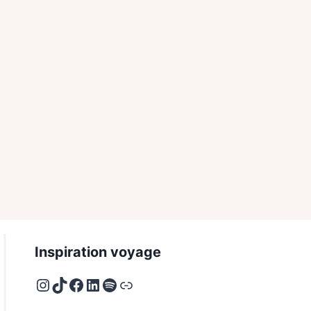
Inspiration voyage
Instagram
TikTok
Facebook
LinkedIn
Spotify
Deezer