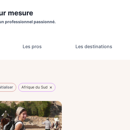
sur mesure
un professionnel passionné.
Les pros
Les destinations
×
itialiser
Afrique du Sud