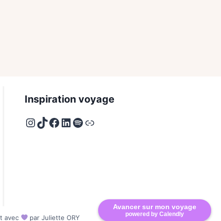
Inspiration voyage
Instagram
TikTok
Facebook
LinkedIn
Spotify
Deezer
Avancer sur mon voyage
powered by Calendly
it avec
par Juliette ORY