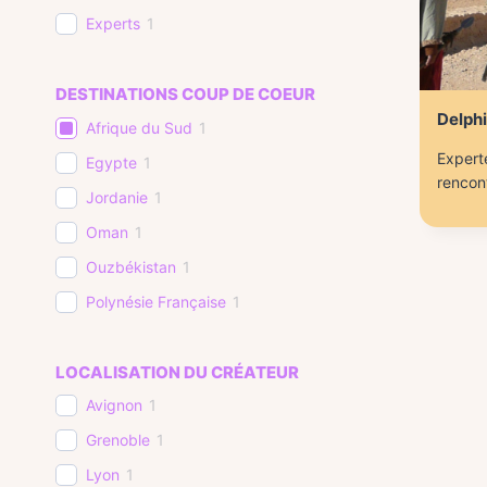
Experts
1
DESTINATIONS COUP DE COEUR
Delph
Afrique du Sud
1
Expert
Egypte
1
rencont
Jordanie
1
Oman
1
Ouzbékistan
1
Polynésie Française
1
LOCALISATION DU CRÉATEUR
Avignon
1
Grenoble
1
Lyon
1