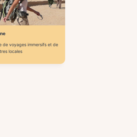
ine
e de voyages immersifs et de
res locales