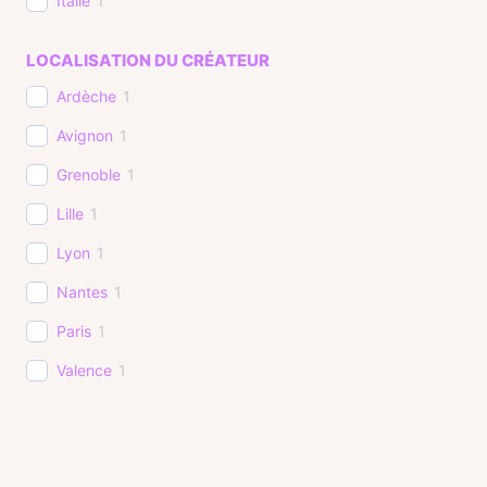
Italie
1
Japon
1
LOCALISATION DU CRÉATEUR
Jordanie
2
Ardèche
1
La Réunion
1
Avignon
1
Laos
1
Grenoble
1
Maroc
1
Lille
1
Mexique
1
Lyon
1
Mongolie
1
Nantes
1
Népal
1
Paris
1
Oman
1
Valence
1
Ouzbékistan
1
Polynésie Française
1
Portugal
1