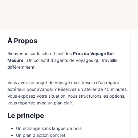
Maroc
1
Mexique
1
Mongolie
1
Monténégro
1
À Propos
Namibie
1
Bienvenue sur le site officiel des
Pros du Voyage Sur
Oman
1
Mesure
: Un collectif d'agents de voyages qui travaille
différemment.
Portugal
1
République Dominicaine
1
Vous avez un projet de voyage mais besoin d'un regard
extérieur pour avancer ? Réservez un atelier de 45 minutes.
Singapour
1
Vous exposez votre situation, nous structurons les options,
Sri Lanka
1
vous repartez avec un plan clair.
Thaïlande
1
Le principe
Vietnam
2
Un échange sans langue de bois
Un plan d'action concret