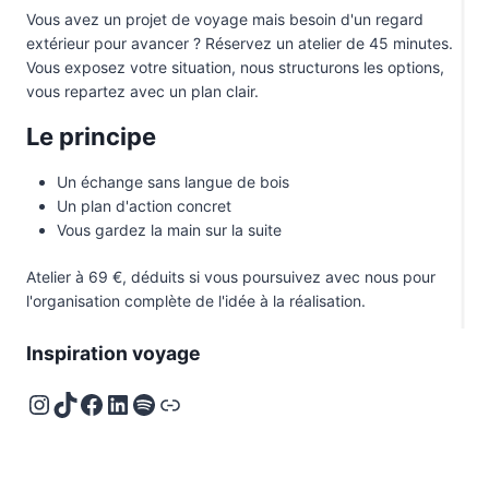
Etats-Unis
5
Vous avez un projet de voyage mais besoin d'un regard
extérieur pour avancer ? Réservez un atelier de 45 minutes.
Finlande
2
Vous exposez votre situation, nous structurons les options,
Féroé
1
vous repartez avec un plan clair.
Guadeloupe
1
Le principe
Guatemala
1
Un échange sans langue de bois
Hawaï
1
Un plan d'action concret
Vous gardez la main sur la suite
Inde
1
Atelier à 69 €, déduits si vous poursuivez avec nous pour
Indonésie
3
l'organisation complète de l'idée à la réalisation.
Irlande
1
Inspiration voyage
Islande
4
Instagram
TikTok
Facebook
LinkedIn
Spotify
Deezer
Israël
1
Italie
3
Japon
2