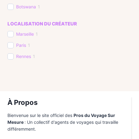
Botswana
1
Brésil
4
LOCALISATION DU CRÉATEUR
Cambodge
3
Marseille
1
Canada
4
Paris
1
Chili
4
Rennes
1
Chine
1
Colombie
2
Costa Rica
2
Croatie
1
À Propos
Ecosse
2
Bienvenue sur le site officiel des
Pros du Voyage Sur
Egypte
4
Mesure
: Un collectif d'agents de voyages qui travaille
différemment.
Equateur
1