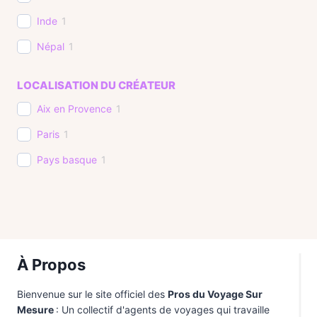
Inde
1
Népal
1
Pays Basque
1
LOCALISATION DU CRÉATEUR
Philippines
1
Aix en Provence
1
Pérou
1
Paris
1
Tanzanie
1
Pays basque
1
Uruguay
1
À Propos
Bienvenue sur le site officiel des
Pros du Voyage Sur
Mesure
: Un collectif d'agents de voyages qui travaille